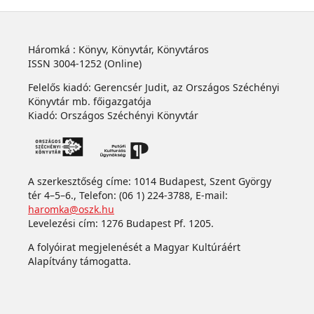
Háromká : Könyv, Könyvtár, Könyvtáros
ISSN 3004-1252 (Online)
Felelős kiadó: Gerencsér Judit, az Országos Széchényi
Könyvtár mb. főigazgatója
Kiadó: Országos Széchényi Könyvtár
A szerkesztőség címe: 1014 Budapest, Szent György
tér 4–5–6., Telefon: (06 1) 224-3788, E-mail:
haromka@oszk.hu
Levelezési cím: 1276 Budapest Pf. 1205.
A folyóirat megjelenését a Magyar Kultúráért
Alapítvány támogatta.