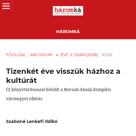
HÁROMKÁ
FŐOLDAL
/
ARCHÍVUM
/
4. ÉVF. 2. SZÁM (2026)
/
KSZR
Tizenkét éve visszük házhoz a
kultúrát
Új könyvtárbusszal bővült a Borsod-Abaúj-Zemplén
vármegyei ellátás
Szabóné Lenkefi Ildikó