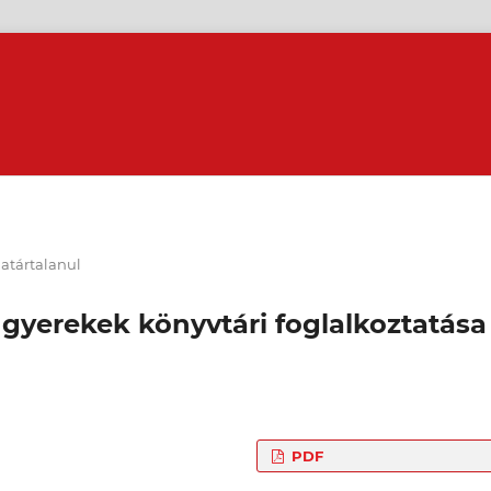
atártalanul
 gyerekek könyvtári foglalkoztatása
PDF