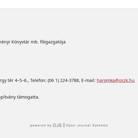
chényi Könyvtár mb. főigazgatója
y tér 4–5–6., Telefon: (06 1) 224-3788, E-mail:
haromka@oszk.hu
apítvány támogatta.