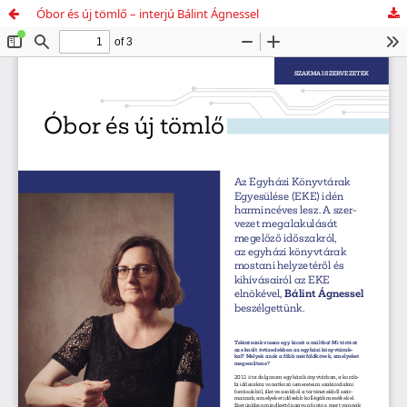
Óbor és új tömlő – interjú Bálint Ágnessel