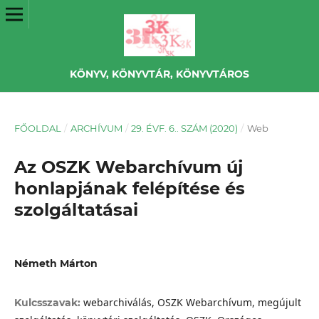
KÖNYV, KÖNYVTÁR, KÖNYVTÁROS
FŐOLDAL
/
ARCHÍVUM
/
29. ÉVF. 6.. SZÁM (2020)
/
Web
Az OSZK Webarchívum új
honlapjának felépítése és
szolgáltatásai
Németh Márton
webarchiválás, OSZK Webarchívum, megújult
Kulcsszavak: